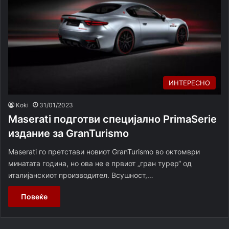
ИНТЕРЕСНО
Koki
31/01/2023
Maserati подготви специјално PrimaSerie
издание за GranTurismo
Maserati го претстави новиот GranTurismo во октомври
минатата година, но ова не e првиот „гран турер“ од
италијанскиот производител. Всушност,…
Повеќе