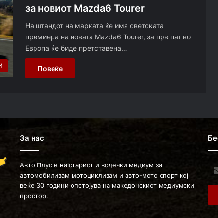
за новиот Mazda6 Tourer
На штандот на марката ќе има светската
премиера на новата Mazda6 Tourer, за прв пат во
Европа ќе биде претставена…
И
Повеќе
За нас
Бе
Авто Плус е наістариот и водечки медиум за
Ent
автомобилизам мотоциклизам и авто-мото спорт кој
you
веќе 30 години опстојува на македонскиот медиумски
Ema
простор.
ad