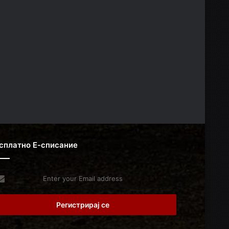
сплатно Е-списание
er
r
il
dress