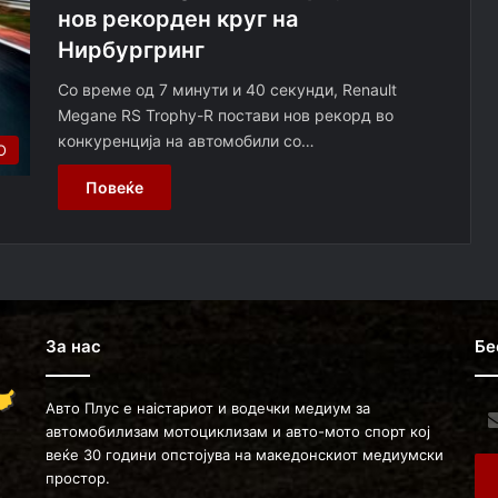
нов рекорден круг на
Нирбургринг
Со време од 7 минути и 40 секунди, Renault
Megane RS Trophy-R постави нов рекорд во
конкуренција на автомобили со…
О
Повеќе
За нас
Бе
Авто Плус е наістариот и водечки медиум за
Ent
автомобилизам мотоциклизам и авто-мото спорт кој
you
веќе 30 години опстојува на македонскиот медиумски
Ema
простор.
ad