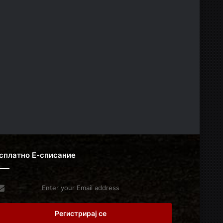
сплатно Е-списание
er
r
il
dress