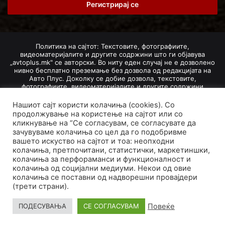
address
Политика на сајтот: Текстовите, фотографиите,
видеоматеријалите и другите содржини што ги објавува
„avtoplus.mk" се авторски. Во ниту еден случај не е дозволено
нивно бесплатно преземање без дозвола од редакцијата на
Авто Плус. Доколку се добие дозвола, текстовите,
фотографиите, видеоматеријалите и другите содржини
дозволено е да се преземат со задолжително наведување на
изворот и авторот со вметнување на директна интернет-врска
Нашиот сајт користи колачиња (cookies). Со
(линк) до оригиналната содржина на „avtoplus.mk". При
продолжување на користење на сајтот или со
добивање на одобрување од редакцијата за превземање на
кликнување на “Се согласувам, се согласувате да
текст, може да се превземе само дел од новинарско дело
зачувуваме колачиња со цел да го подобривме
насловот, придружната фотографија (односно насловната
вашето искуство на сајтот и тоа: неопходни
фотографија) и воведниот дел на текстот, познат како „лид".
колачиња, претпочитани, статистички, маркетиншки,
Преземање содржини од „avtoplus.mk" надвор од овие услови
не е дозволено и подложи на санкционирање согласно
колачиња за перфораманси и функционалност и
Законот за авторски и сродни права.
колачиња од социјални медиуми. Некои од овие
колачиња се поставни од надворешни провајдери
Developed by PROCESS IN. Hosted by
GoHost
.
(трети страни).
За нас
Импресум
Маркетинг
Правила и услови
Повеќе
ПОДЕСУВАЊА
СЕ СОГЛАСУВАМ
Политика за приватност
Политика на колачиња