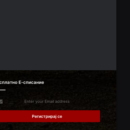
сплатно Е-списание
er
r
il
dress