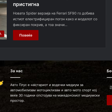
пристигна
Новата Spider верзија на Ferrari SF90 го добива
истиот електрифициран погон како и моделот со
фиксиран покрив, а тоа значи…
А
Повеќе
За нас
Бе
Авто Плус е наістариот и водечки медиум за
Ent
автомобилизам мотоциклизам и авто-мото спорт кој
you
веќе 30 години опстојува на македонскиот медиумски
Ema
простор.
ad