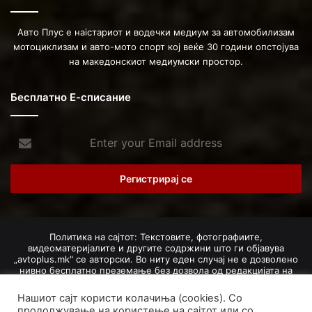
Авто Плус е наістариот и водечки медиум за автомобилизам
мотоциклизам и авто-мото спорт кој веќе 30 години опстојува
на македонскиот медиумски простор.
Бесплатно Е-списание
Enter
your
Email
address
Политика на сајтот: Текстовите, фотографиите,
видеоматеријалите и другите содржини што ги објавува
„avtoplus.mk" се авторски. Во ниту еден случај не е дозволено
нивно бесплатно преземање без дозвола од редакцијата на
Авто Плус. Доколку се добие дозвола, текстовите,
фотографиите, видеоматеријалите и другите содржини
Нашиот сајт користи колачиња (cookies). Со
дозволено е да се преземат со задолжително наведување на
продолжување на користење на сајтот или со