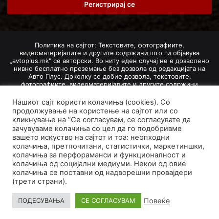
address
Политика на сајтот: Текстовите, фотографиите,
видеоматеријалите и другите содржини што ги објавува
„avtoplus.mk" се авторски. Во ниту еден случај не е дозволено
нивно бесплатно преземање без дозвола од редакцијата на
Авто Плус. Доколку се добие дозвола, текстовите,
фотографиите, видеоматеријалите и другите содржини
дозволено е да се преземат со задолжително наведување на
изворот и авторот со вметнување на директна интернет-врска
Нашиот сајт користи колачиња (cookies). Со
(линк) до оригиналната содржина на „avtoplus.mk". При
продолжување на користење на сајтот или со
добивање на одобрување од редакцијата за превземање на
кликнување на “Се согласувам, се согласувате да
текст, може да се превземе само дел од новинарско дело
зачувуваме колачиња со цел да го подобривме
насловот, придружната фотографија (односно насловната
вашето искуство на сајтот и тоа: неопходни
фотографија) и воведниот дел на текстот, познат како „лид".
колачиња, претпочитани, статистички, маркетиншки,
Преземање содржини од „avtoplus.mk" надвор од овие услови
не е дозволено и подложи на санкционирање согласно
колачиња за перфораманси и функционалност и
Законот за авторски и сродни права.
колачиња од социјални медиуми. Некои од овие
колачиња се поставни од надворешни провајдери
Developed by PROCESS IN. Hosted by
GoHost
.
(трети страни).
За нас
Импресум
Маркетинг
Правила и услови
Повеќе
ПОДЕСУВАЊА
СЕ СОГЛАСУВАМ
Политика за приватност
Политика на колачиња