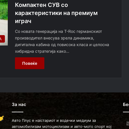
Компактен СУВ со
карактеристики на премиум
играч
Со новата генерација на T-Roc германскиот
производител внесува зрела динамика,
А
дигитална кабина од повисока класа и целосна
хибридна стратегија како…
Повеќе
За нас
Бе
Авто Плус е наістариот и водечки медиум за
Ent
автомобилизам мотоциклизам и авто-мото спорт кој
you