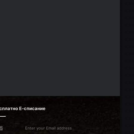
сплатно Е-списание
er
r