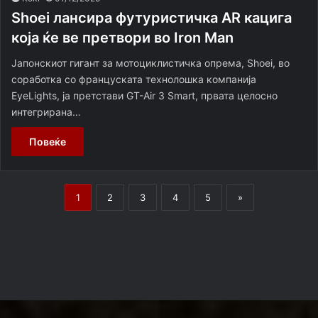
Shoei лансира футуристичка AR кацига
која ќе ве претвори во Iron Man
Јапонскиот гигант за мотоциклистичка опрема, Shoei, во
соработка со француската технолошка компанија
EyeLights, ја претстави GT-Air 3 Smart, првата целосно
интегрирана…
Повеќе
1
2
3
4
5
»