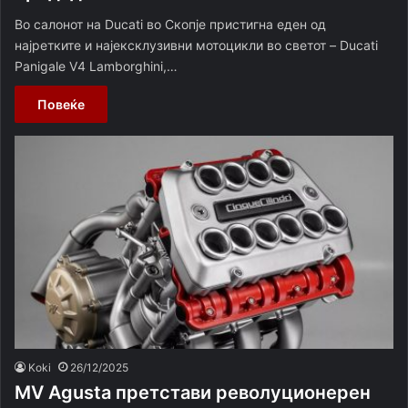
Во салонот на Ducati во Скопје пристигна еден од
најретките и најексклузивни мотоцикли во светот – Ducati
Panigale V4 Lamborghini,…
Повеќе
Koki
26/12/2025
MV Agusta претстави револуционерен