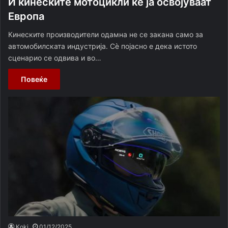
И кинеските мотоцикли ќе ја освојуваат
Европа
Кинеските производители одамна не се закана само за
автомобилската индустрија. Сѐ појасно е дека истото
сценарио се одвива и во…
Повеќе
Koki
01/12/2025