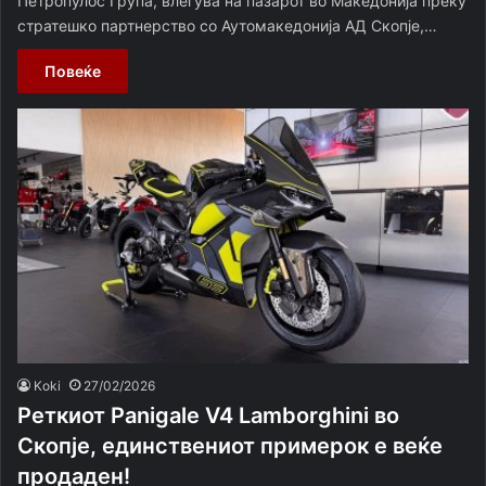
Петропулос Група, влегува на пазарот во Македонија преку
стратешко партнерство со Аутомакедонија АД Скопје,…
Повеќе
Koki
27/02/2026
Реткиот Panigale V4 Lamborghini во
Скопје, единствениот примерок е веќе
продаден!