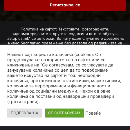
address
Политика на сајтот: Текстовите, фотографиите,
видеоматеријалите и другите содржини што ги објавува
„avtoplus.mk" се авторски. Во ниту еден случај не е дозволено
нивно бесплатно преземање без дозвола од редакцијата на
Авто Плус. Доколку се добие дозвола, текстовите,
фотографиите, видеоматеријалите и другите содржини
Нашиот сајт користи колачиња (cookies). Со
дозволено е да се преземат со задолжително наведување на
продолжување на користење на сајтот или со
изворот и авторот со вметнување на директна интернет-врска
кликнување на “Се согласувам, се согласувате да
(линк) до оригиналната содржина на „avtoplus.mk". При
зачувуваме колачиња со цел да го подобривме
добивање на одобрување од редакцијата за превземање на
вашето искуство на сајтот и тоа: неопходни
текст, може да се превземе само дел од новинарско дело
насловот, придружната фотографија (односно насловната
колачиња, претпочитани, статистички, маркетиншки,
фотографија) и воведниот дел на текстот, познат како „лид".
колачиња за перфораманси и функционалност и
Преземање содржини од „avtoplus.mk" надвор од овие услови
колачиња од социјални медиуми. Некои од овие
не е дозволено и подложи на санкционирање согласно
колачиња се поставни од надворешни провајдери
Законот за авторски и сродни права.
(трети страни).
Developed by PROCESS IN. Hosted by
GoHost
.
Повеќе
ПОДЕСУВАЊА
СЕ СОГЛАСУВАМ
За нас
Импресум
Маркетинг
Правила и услови
Политика за приватност
Политика на колачиња