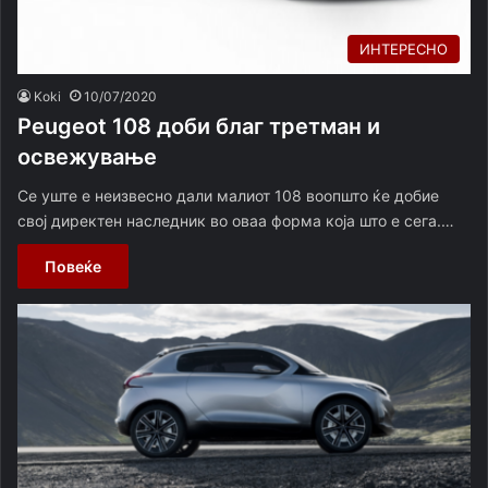
ИНТЕРЕСНО
Koki
10/07/2020
Peugeot 108 доби благ третман и
освежување
Се уште е неизвесно дали малиот 108 воопшто ќе добие
свој директен наследник во оваа форма која што е сега.…
Повеќе