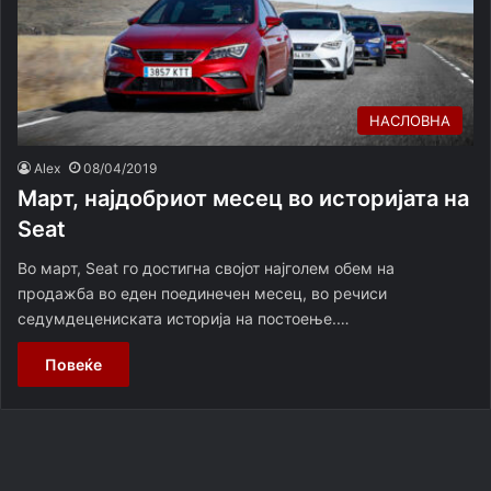
НАСЛОВНА
Alex
08/04/2019
Март, најдобриот месец во историјата на
Seat
Во март, Seat го достигна својот најголем обем на
продажба во еден поединечен месец, во речиси
седумдецениската историја на постоење.…
Повеќе