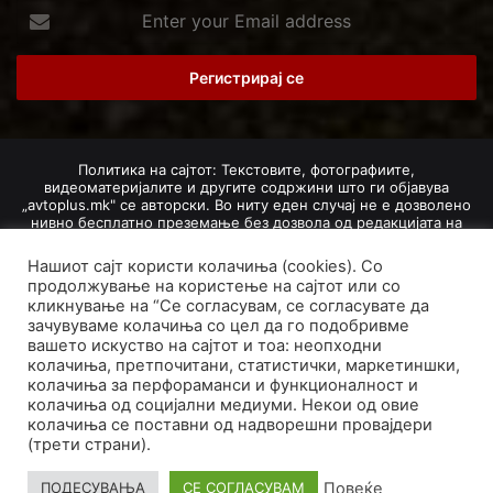
Enter
your
Email
address
Политика на сајтот: Текстовите, фотографиите,
видеоматеријалите и другите содржини што ги објавува
„avtoplus.mk" се авторски. Во ниту еден случај не е дозволено
нивно бесплатно преземање без дозвола од редакцијата на
Авто Плус. Доколку се добие дозвола, текстовите,
фотографиите, видеоматеријалите и другите содржини
Нашиот сајт користи колачиња (cookies). Со
дозволено е да се преземат со задолжително наведување на
продолжување на користење на сајтот или со
изворот и авторот со вметнување на директна интернет-врска
кликнување на “Се согласувам, се согласувате да
(линк) до оригиналната содржина на „avtoplus.mk". При
зачувуваме колачиња со цел да го подобривме
добивање на одобрување од редакцијата за превземање на
вашето искуство на сајтот и тоа: неопходни
текст, може да се превземе само дел од новинарско дело
насловот, придружната фотографија (односно насловната
колачиња, претпочитани, статистички, маркетиншки,
фотографија) и воведниот дел на текстот, познат како „лид".
колачиња за перфораманси и функционалност и
Преземање содржини од „avtoplus.mk" надвор од овие услови
колачиња од социјални медиуми. Некои од овие
не е дозволено и подложи на санкционирање согласно
колачиња се поставни од надворешни провајдери
Законот за авторски и сродни права.
(трети страни).
Developed by PROCESS IN. Hosted by
GoHost
.
Повеќе
ПОДЕСУВАЊА
СЕ СОГЛАСУВАМ