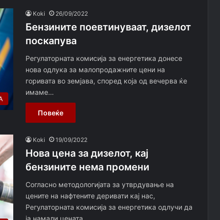
Koki
26/09/2022
Бензините поевтинуваат, дизелот
поскапува
Регулаторната комисија за енергетика донесе
нова одлука за малопродажните цени на
горивата во земјава, според која од вечерва ќе
имаме…
А
Повеќе
Koki
19/09/2022
Нова цена за дизелот, кај
бензините нема промени
Согласно методологијата за утврдување на
цените на нафтените деривати кај нас,
Регулаторната комисија за енергетика одлучи да
ја намали цената…