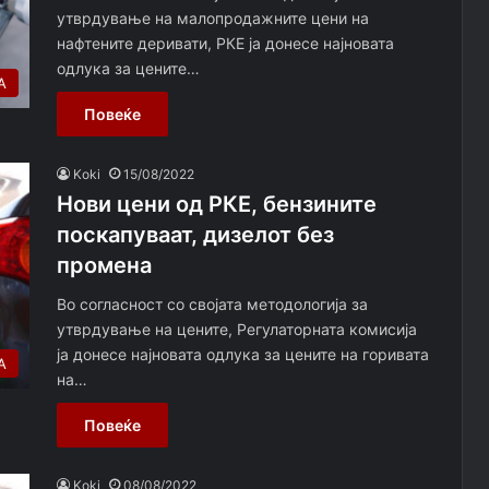
утврдување на малопродажните цени на
нафтените деривати, РКЕ ја донесе најновата
одлука за цените…
А
Повеќе
Koki
15/08/2022
Нови цени од РКЕ, бензините
поскапуваат, дизелот без
промена
Во согласност со својата методологија за
утврдување на цените, Регулаторната комисија
ја донесе најновата одлука за цените на горивата
А
на…
Повеќе
Koki
08/08/2022