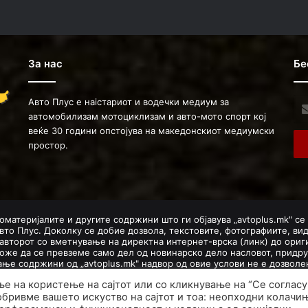
За нас
Бе
Авто Плус е наістариот и водечки медиум за
Ent
автомобилизам мотоциклизам и авто-мото спорт кој
you
веќе 30 години опстојува на македонскиот медиумски
Ema
простор.
ad
оматеријалите и другите содржини што ги објавува „avtoplus.mk" се
вто Плус. Доколку се добие дозвола, текстовите, фотографиите, ви
авторот со вметнување на директна интернет-врска (линк) до ориги
оже да се превземе само дел од новинарско дело насловот, придру
мање содржини од „avtoplus.mk" надвор од овие услови не е дозво
авторски и сродни права.
ње на користење на сајтот или со кликнување на “Се согласу
Developed by PROCESS IN. Hosted by
GoHost
.
обривме вашето искуство на сајтот и тоа: неопходни колачи