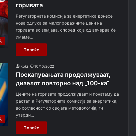
горивата
Регулаторната комисија за енергетика донесе
нова одлука за малопродажните цени на
горивата во земјава, според која од вечерва ќе
имаме…
А
Повеќе
Koki
10/10/2022
Поскапувањата продолжуваат,
дизелот повторно над „100-ка“
Цените на горивата продолжуваат и понатаму да
растат, а Регулаторната комисија за енергетика,
во согласност со својата методологија, ги
утврди…
А
Повеќе