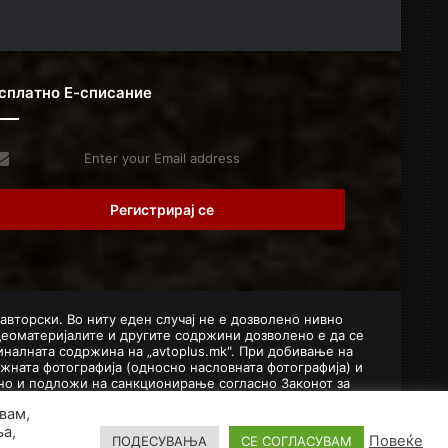
сплатно Е-списание
er
r
il
dress
 авторски. Во ниту еден случај не е дозволено нивно
деоматеријалите и другите содржини дозволено е да се
налната содржина на „avtoplus.mk". При добивање на
жната фотографија (односно насловната фотографија) и
лено и подложи на санкционирање согласно Законот за
вам,
ња,
Повеќе
ПОДЕСУВАЊА
СЕ СОГЛАСУВАМ