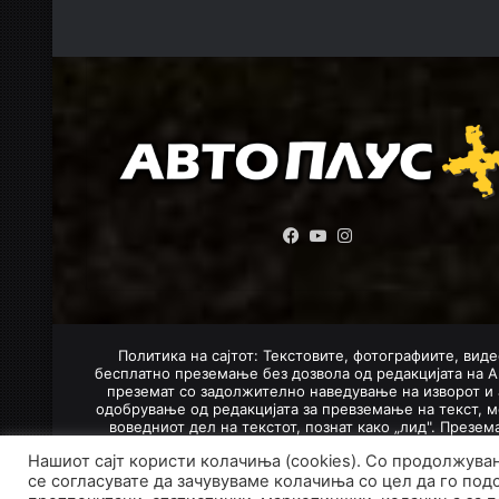
Facebook
YouTube
Instagram
Политика на сајтот: Текстовите, фотографиите, виде
бесплатно преземање без дозвола од редакцијата на А
преземат со задолжително наведување на изворот и 
одобрување од редакцијата за превземање на текст, м
воведниот дел на текстот, познат како „лид". Презе
Нашиот сајт користи колачиња (cookies). Со продолжува
се согласувате да зачувуваме колачиња со цел да го под