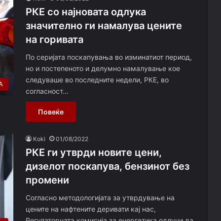
РКЕ со најновата одлука
значително ги намалува цените
на горивата
По серијата поскапувања во изминатиот период,
но и постепеното и делумно намалување кое
следуваше во последните недели, РКЕ, во
А
согласност…
Повеќе
Koki
01/08/2022
РКЕ ги утврди новите цени,
дизелот поскапува, бензинот без
промени
Согласно методологијата за утврдување на
цените на нафтените деривати кај нас,
Регулаторната комисија за енергетика одлучи да