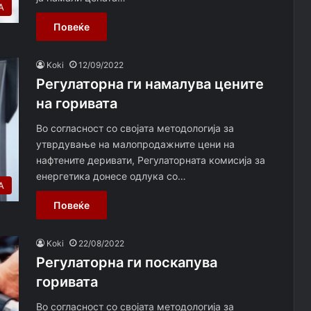
А
Повеќе
Koki
12/09/2022
Регулаторна ги намалува цените
на горивата
Во согласност со својата методологија за
утврдување на малопродажните цени на
нафтените деривати, Регулаторната комисија за
енергетика донесе одлука со…
А
Повеќе
Koki
22/08/2022
Регулаторна ги поскапува
горивата
Во согласност со својата методологија за