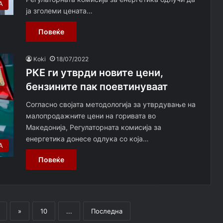
А
ја зголеми цената…
Повеќе
Koki
18/07/2022
РКЕ ги утврди новите цени,
бензините пак поевтинуваат
Согласно својата методологија за утврдување на
малопродажните цени на горивата во
Македонија, Регулаторната комисија за
енергетика донесе одлука со која…
А
Повеќе
»
10
...
Последна