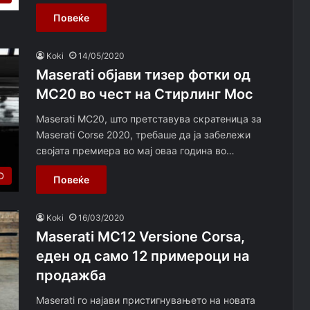
Повеќе
Koki
14/05/2020
Maserati објави тизер фотки од
MC20 во чест на Стирлинг Мос
Maserati MC20, што претставува скратеница за
Maserati Corse 2020, требаше да ја забележи
својата премиера во мај оваа година во…
О
Повеќе
Koki
16/03/2020
Maserati MC12 Versione Corsa,
еден од само 12 примероци на
продажба
Maserati го најави пристигнувањето на новата