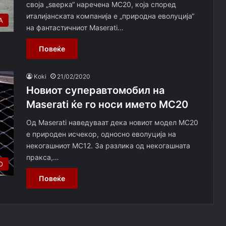
своја „ѕверка“ наречена MC20, која според
италијанската компанија е „природна еволуција“
А
на фантастичниот Maserati…
Повеќе
Koki
21/02/2020
Новиот суперавтомобил на
Maserati ќе го носи името MC20
Од Maserati наведуваат дека новиот модел MC20
е природен исчекор, односно еволуција на
некогашниот MC12. За разлика од некогашната
пракса,…
О
Повеќе