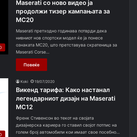
Maserati со ново видео ја
продолжи тизер кампањата за
MC20
Maserati претходно годинава потврди дека
нивниот нов спортски модел ќе ја понесе
ознаката MC20, што претставува скратеница за
О
Maserati Corse…
Повеќе
Koki
19/07/2020
Викенд тарифа: Како настанал
легендарниот дизајн на Maserati
MC12
Френк Стивенсон во текот на својата
дизајнерска кариера го ставил својот потпис на
голем број автомобили кои имаат свое посебно…
О