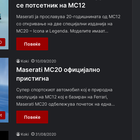
се потсетник на MC12
Maserati ја прославува 20-годишнината од MC12
со откривање на две специјални изданија на
MC20 – Icona и Legenda. Моделите имаат…
О
Повеќе
Koki
10/09/2020
Maserati MC20 официјално
пристигна
Супер спортскиот автомобил кој е природна
еволуција на MC12 кој е базиран на Ferrari,
Maserati MC20 одбележува почеток на една…
И
Повеќе
Koki
31/08/2020