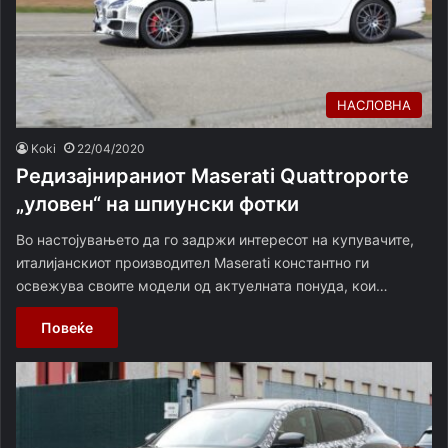
НАСЛОВНА
Koki
22/04/2020
Редизајнираниот Maserati Quattroporte
„уловен“ на шпиунски фотки
Во настојувањето да го задржи интересот на купувачите,
италијанскиот производител Maserati константно ги
освежува своите модели од актуелната понуда, кои…
Повеќе