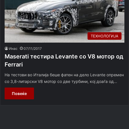
ТЕХНОЛОГИЈА
Инас
07/11/2017
Maserati тестира Levante со V8 мотор од
Ferrari
На тестови во Италија беше фатен на дело Levante опремен
со 3,8-литарски V8 мотор со две турбини, кој доаѓа од…
Повеќе