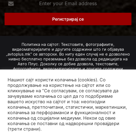
Enter
your
Email
address
Политика на сајтот: Текстовите, фотографиите,
видеоматеријалите и другите содржини што ги објавува
„avtoplus.mk" се авторски. Во ниту еден случај не е дозволено
нивно бесплатно преземање без дозвола од редакцијата на
Авто Плус. Доколку се добие дозвола, текстовите,
фотографиите, видеоматеријалите и другите содржини
дозволено е да се преземат со задолжително наведување на
изворот и авторот со вметнување на директна интернет-врска
Нашиот сајт користи колачиња (cookies). Со
(линк) до оригиналната содржина на „avtoplus.mk". При
продолжување на користење на сајтот или со
добивање на одобрување од редакцијата за превземање на
кликнување на “Се согласувам, се согласувате да
текст, може да се превземе само дел од новинарско дело
зачувуваме колачиња со цел да го подобривме
насловот, придружната фотографија (односно насловната
вашето искуство на сајтот и тоа: неопходни
фотографија) и воведниот дел на текстот, познат како „лид".
колачиња, претпочитани, статистички, маркетиншки,
Преземање содржини од „avtoplus.mk" надвор од овие услови
колачиња за перфораманси и функционалност и
не е дозволено и подложи на санкционирање согласно
Законот за авторски и сродни права.
колачиња од социјални медиуми. Некои од овие
колачиња се поставни од надворешни провајдери
Developed by PROCESS IN. Hosted by
GoHost
.
(трети страни).
За нас
Импресум
Маркетинг
Правила и услови