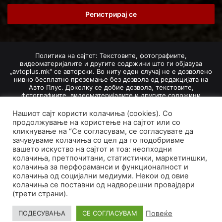
Email
address
Политика на сајтот: Текстовите, фотографиите,
видеоматеријалите и другите содржини што ги објавува
„avtoplus.mk" се авторски. Во ниту еден случај не е дозволено
нивно бесплатно преземање без дозвола од редакцијата на
Авто Плус. Доколку се добие дозвола, текстовите,
фотографиите, видеоматеријалите и другите содржини
дозволено е да се преземат со задолжително наведување на
изворот и авторот со вметнување на директна интернет-врска
Нашиот сајт користи колачиња (cookies). Со
(линк) до оригиналната содржина на „avtoplus.mk". При
продолжување на користење на сајтот или со
добивање на одобрување од редакцијата за превземање на
кликнување на “Се согласувам, се согласувате да
текст, може да се превземе само дел од новинарско дело
зачувуваме колачиња со цел да го подобривме
насловот, придружната фотографија (односно насловната
вашето искуство на сајтот и тоа: неопходни
фотографија) и воведниот дел на текстот, познат како „лид".
колачиња, претпочитани, статистички, маркетиншки,
Преземање содржини од „avtoplus.mk" надвор од овие услови
колачиња за перфораманси и функционалност и
не е дозволено и подложи на санкционирање согласно
Законот за авторски и сродни права.
колачиња од социјални медиуми. Некои од овие
колачиња се поставни од надворешни провајдери
Developed by PROCESS IN. Hosted by
GoHost
.
(трети страни).
За нас
Импресум
Маркетинг
Правила и услови
Повеќе
ПОДЕСУВАЊА
СЕ СОГЛАСУВАМ
Политика за приватност
Политика на колачиња