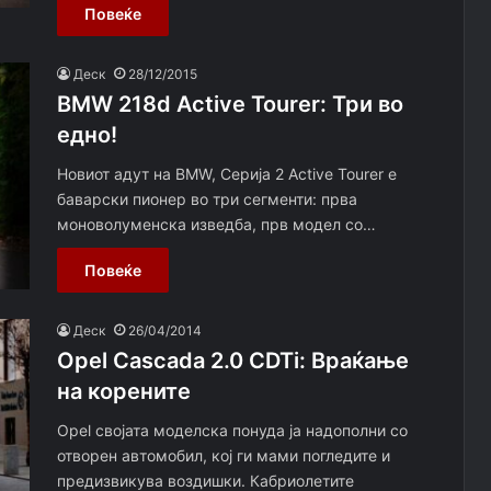
Повеќе
Деск
28/12/2015
BMW 218d Active Tourer: Три во
едно!
Новиот адут на BMW, Серија 2 Active Tourer е
баварски пионер во три сегменти: прва
моноволуменска изведба, прв модел со…
Повеќе
Деск
26/04/2014
Opel Cascada 2.0 CDTi: Враќање
на корените
Opel својата моделска понуда ја надополни со
отворен автомобил, кој ги мами погледите и
предизвикува воздишки. Кабриолетите