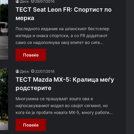
Деск
29/07/2016
ТЕСТ Seat Leon FR: Спортист по
мерка
Последното издание на шпанскиот бестселер
изгледа и онака спортски, а со FR додатокот
само се надополнува овој епитет во сите…
Повеќе
Деск
22/07/2016
ТЕСТ Mazda MX-5: Кралица меѓу
родстерите
Многумина се прашуваат зошто ова е
најпосакуваниот модел во својот сегмент, но
кога ќе ја пробате новата МХ-5, многу работи…
Повеќе