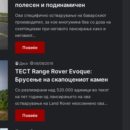
полесен и подинамичен
Ова специфично остварување на баварскиот
производител, за кое многумина беа со доза на
скептицизам при неговото лансирање како и
неговиот…
Повеќе
Деск
06/08/2016
ТЕСТ Rаnge Rover Evoque:
Брусење на скапоцениот камен
Со резлизирани над 520.000 единици во текот
на пет години од лансирањето на ова
остварување на Land Rover неосомнено ова…
Повеќе