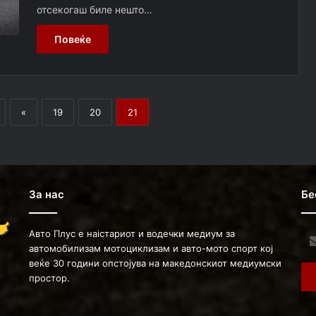
отсекогаш биле нешто…
Повеќе
«
19
20
21
За нас
Бе
Авто Плус е наістариот и водечки медиум за
Ent
автомобилизам мотоциклизам и авто-мото спорт кој
you
веќе 30 години опстојува на македонскиот медиумски
Ema
простор.
ad