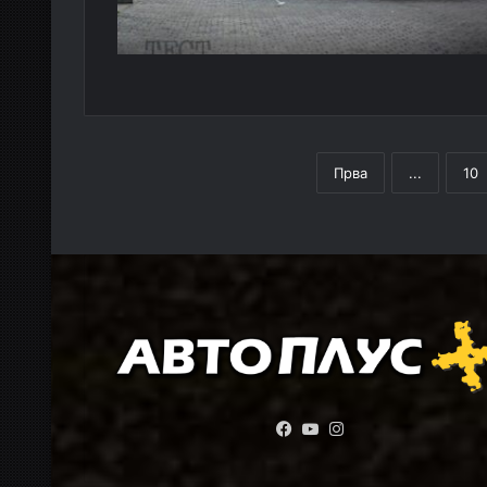
Прва
...
10
Facebook
YouTube
Instagram