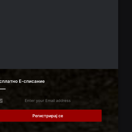
сплатно Е-списание
er
r
il
dress