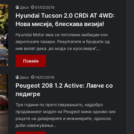
Деск
01/02/2016
Hyundai Tucson 2.0 CRDi AT 4WD:
Нова мисија, блескава визија!
Hyundai Motor има се поголеми амбиции кон
европските пазари. Резултатите и бројките од
нив велат дека „во мода се кросовери“,…
Повеќе
Деск
14/01/2016
Peugeot 208 1.2 Active: Лавче со
педигре
Три години по претставувањето, најдобро
продаваниот модел на Peugeot мина одново низ
рацете на дизајнерите и инжинерите, односно
доби озвежување…