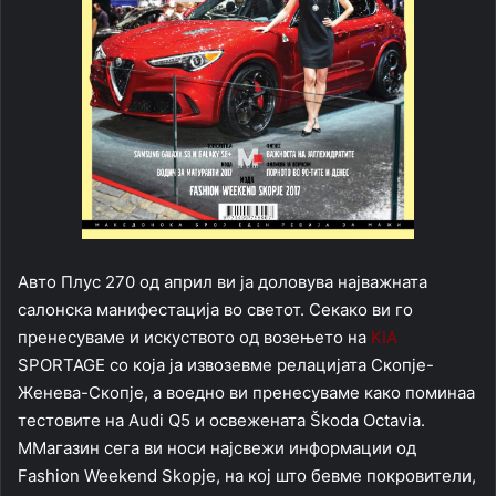
Авто Плус 270 од април ви ја доловува најважната
салонска манифестација во светот. Секако ви го
пренесуваме и искуството од возењето на
KIA
SPORTAGE со која ја извозевме релацијата Скопје-
Женева-Скопје, а воедно ви пренесуваме како поминаа
тестовите на Audi Q5 и освежената Škoda Octavia.
ММагазин сега ви носи најсвежи информации од
Fashion Weekend Skopje, на кој што бевме покровители,