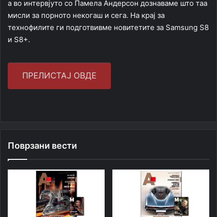
а во интервјуто со Памела Андерсон дознаваме што таа
мисли за порното некогаш и сега. На крај за
технофилите ги подготвивме новитетите за Samsung S8
и S8+.
ПРЕЛИСТАЈ ОВДЕ
Поврзани вести