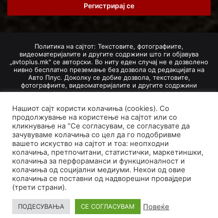
address
Политика на сајтот: Текстовите, фотографиите,
видеоматеријалите и другите содржини што ги објавува
„avtoplus.mk" се авторски. Во ниту еден случај не е дозволено
нивно бесплатно преземање без дозвола од редакцијата на
Авто Плус. Доколку се добие дозвола, текстовите,
фотографиите, видеоматеријалите и другите содржини
дозволено е да се преземат со задолжително наведување на
изворот и авторот со вметнување на директна интернет-врска
Нашиот сајт користи колачиња (cookies). Со
(линк) до оригиналната содржина на „avtoplus.mk". При
добивање на одобрување од редакцијата за превземање на
продолжување на користење на сајтот или со
текст, може да се превземе само дел од новинарско дело
кликнување на “Се согласувам, се согласувате да
насловот, придружната фотографија (односно насловната
зачувуваме колачиња со цел да го подобривме
фотографија) и воведниот дел на текстот, познат како „лид".
вашето искуство на сајтот и тоа: неопходни
Преземање содржини од „avtoplus.mk" надвор од овие услови
колачиња, претпочитани, статистички, маркетиншки,
не е дозволено и подложи на санкционирање согласно
колачиња за перфораманси и функционалност и
Законот за авторски и сродни права.
колачиња од социјални медиуми. Некои од овие
Developed by PROCESS IN. Hosted by
GoHost
.
колачиња се поставни од надворешни провајдери
(трети страни).
За нас
Импресум
Маркетинг
Правила и услови
Политика за приватност
Политика на колачиња
Повеќе
ПОДЕСУВАЊА
СЕ СОГЛАСУВАМ