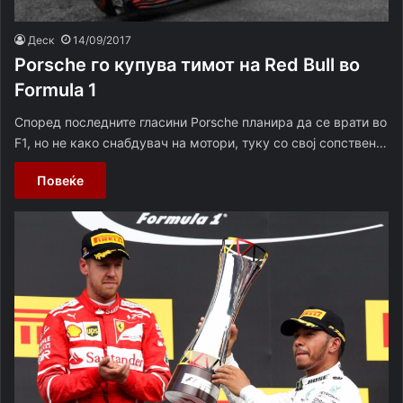
Деск
14/09/2017
Porsche го купува тимот на Red Bull во
Formula 1
Според последните гласини Porsche планира да се врати во
F1, но не како снабдувач на мотори, туку со свој сопствен…
Повеќе