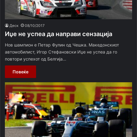
Деск
08/10/2017
Иџе не успеа да направи сензација
Нов шампион е Петар Фулин од Чешка. Македонскиот
автомобилист, Игор Стефановски Иџе не успеа да го
повтори успехот од Белгија…
Повеќе