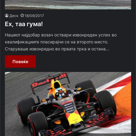
Деск
18/09/2017
Ex, таа гума!
Нашиот најдобар возач оствари извонреден успех во
квалификациите пласирајчи се на второто место.
Старуваше извонредно во првата трка и остана…
Повеќе