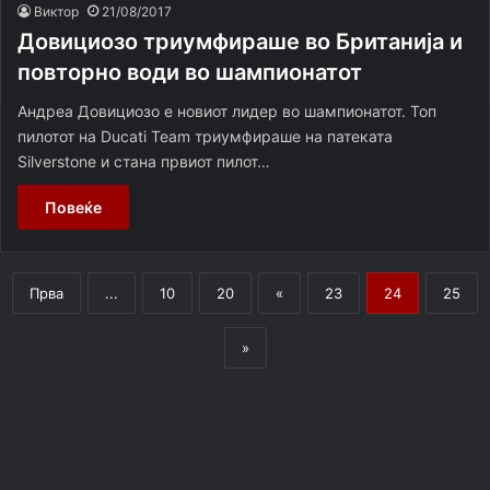
Виктор
21/08/2017
Довициозо триумфираше во Британија и
повторно води во шампионатот
Андреа Довициозо е новиот лидер во шампионатот. Топ
пилотот на Ducati Team триумфираше на патеката
Silverstone и стана првиот пилот…
Повеќе
Прва
...
10
20
«
23
24
25
»