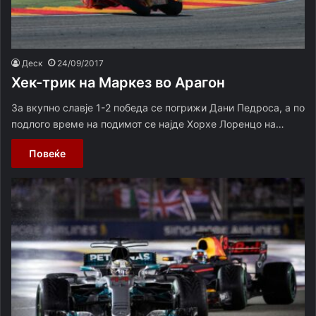
Деск
24/09/2017
Хек-трик на Маркез во Арагон
За вкупно славје 1-2 победа се погрижи Дани Педроса, а по
подлого време на подимот се најде Хорхе Лоренцо на…
Повеќе