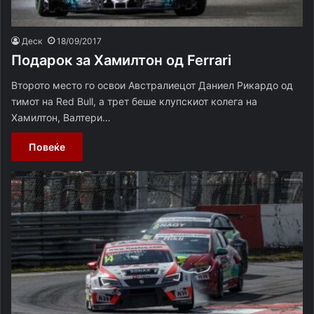
Деск
18/09/2017
Подарок за Хамилтон од Ferrari
Второто место го освои Австралиецот Даниел Рикардо од
тимот на Red Bull, a трет беше клупскиот колега на
Хамилтон, Валтери…
Повеќе