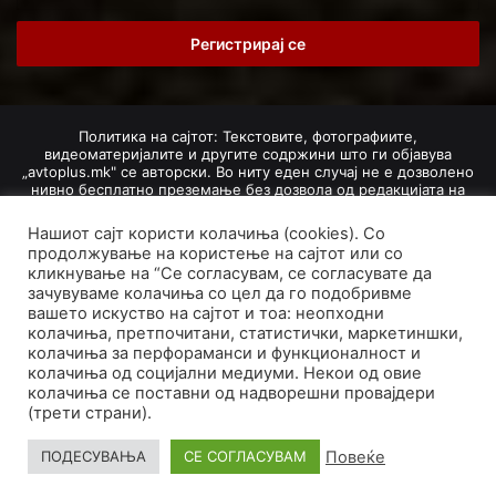
Email
address
Политика на сајтот: Текстовите, фотографиите,
видеоматеријалите и другите содржини што ги објавува
„avtoplus.mk" се авторски. Во ниту еден случај не е дозволено
нивно бесплатно преземање без дозвола од редакцијата на
Авто Плус. Доколку се добие дозвола, текстовите,
фотографиите, видеоматеријалите и другите содржини
Нашиот сајт користи колачиња (cookies). Со
дозволено е да се преземат со задолжително наведување на
продолжување на користење на сајтот или со
изворот и авторот со вметнување на директна интернет-врска
кликнување на “Се согласувам, се согласувате да
(линк) до оригиналната содржина на „avtoplus.mk". При
зачувуваме колачиња со цел да го подобривме
добивање на одобрување од редакцијата за превземање на
вашето искуство на сајтот и тоа: неопходни
текст, може да се превземе само дел од новинарско дело
насловот, придружната фотографија (односно насловната
колачиња, претпочитани, статистички, маркетиншки,
фотографија) и воведниот дел на текстот, познат како „лид".
колачиња за перфораманси и функционалност и
Преземање содржини од „avtoplus.mk" надвор од овие услови
колачиња од социјални медиуми. Некои од овие
не е дозволено и подложи на санкционирање согласно
колачиња се поставни од надворешни провајдери
Законот за авторски и сродни права.
(трети страни).
Developed by PROCESS IN. Hosted by
GoHost
.
Повеќе
ПОДЕСУВАЊА
СЕ СОГЛАСУВАМ
За нас
Импресум
Маркетинг
Правила и услови