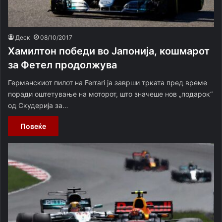
Деск
08/10/2017
Хамилтон победи во Јапонија, кошмарот
за Фетел продолжува
Германскиот пилот на Ferrari ја заврши трката пред време
поради оштетување на моторот, што значеше нов „подарок“
од Скудерија за…
Повеќе